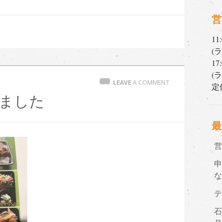
営
11
(
17
(
LEAVE
A COMMENT
定
ました
最
石