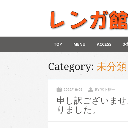
Main menu
Skip
TOP
MENU
ACCESS
お
to
content
Category:
未分類
2022/10/09
BY
宮下祐一
申し訳ございませ
りました。