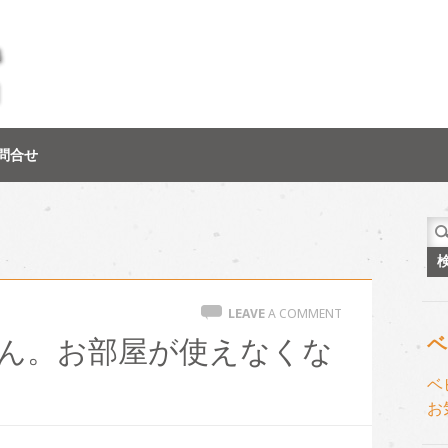
問合せ
検
索:
LEAVE
A COMMENT
ベ
ん。お部屋が使えなくな
ベ
お