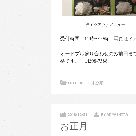
テイクアウトメニュー
受付時間 11時〜19時 写真はイ
オードブル盛り合わせのみ前日までに要
格です。 tel298-7388
FILED UNDER
未分類
|
2018/12/31
BY
MIYASHITA
お正月