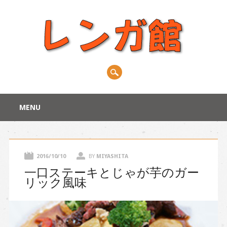
Main menu
Skip
MENU
to
content
2016/10/10
BY
MIYASHITA
一口ステーキとじゃが芋のガー
リック風味